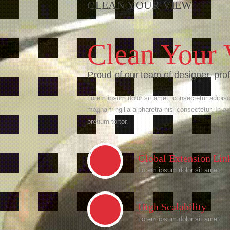
CLEAN YOUR VIEW
Clean Your 
Proud of our team of designer, pro
Lorem ipsum dolor sit amet, consectetur adipiscin
magna fringilla a pharetra nisi consectetur. In a
pretium tortor.
.
Global Extension Lin
Lorem ipsum dolor sit amet
.
High Scalability
Lorem ipsum dolor sit amet