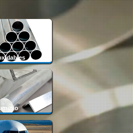
oxidables
uminio