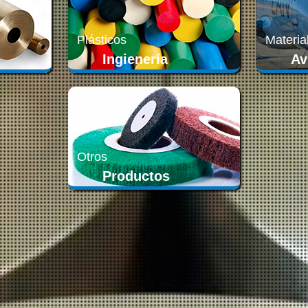
Plásticos
Materia
Ingienería
Av
Otros
Productos