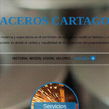
ACEROS CARTAG
oderna y especialista en el suministro de materiales metálicos ferrosos y n
reciente en donde el control y trazabilidad de los productos son preponderant
HISTORIA, MISÍON, VISIÓN, VALORES...
VER MÁS
Servicios