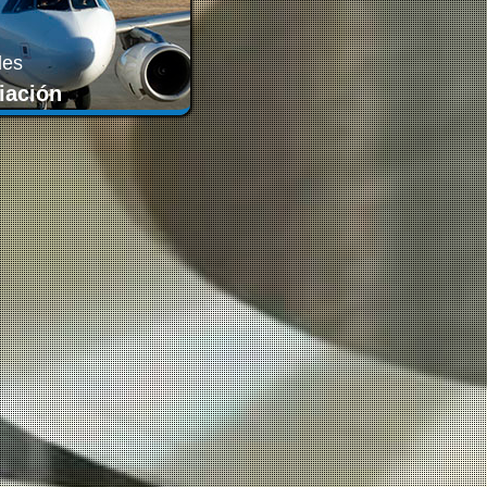
les
iación