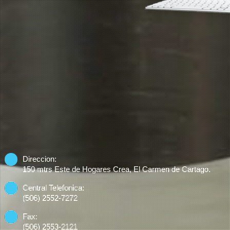
ACEROS CARTAGO:
Direccion:
150 mtrs Este de Hogares Crea, El Carmen de Cartago.
Central Telefonica:
(506) 2552-7272
Fax:
(506) 2553-2121