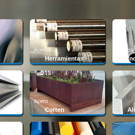
Aceros
Aceros
Herramientas
In
Acero
s
Corten
Al