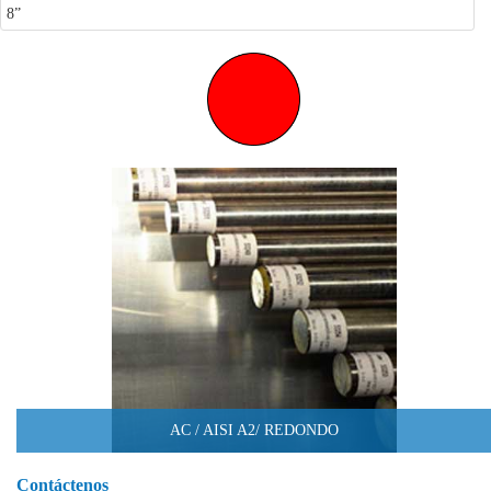
8”
AC / AISI A2/ REDONDO
Contáctenos