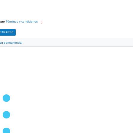
epto
Términos y condiciones
e su permanencia!
ACEROS CARTAGO:
Direccion:
150 mtrs Este de Hogares Crea, El Carmen de Cartago.
Central Telefonica:
(506) 2552-7272
Fax: