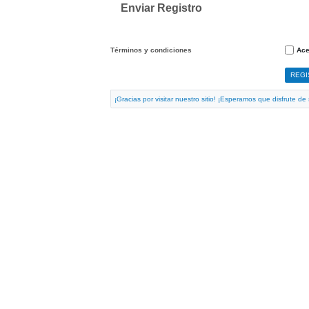
Enviar Registro
Términos y condiciones
Ac
¡Gracias por visitar nuestro sitio! ¡Esperamos que disfrute d
PRODUCTOS:
Aceros Maquinaria
Aceros Herramientas
Aceros Inoxidables