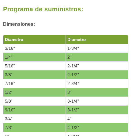
Programa de suministros:
Dimensiones:
Diametro
Diametro
3/16"
1-3/4”
1/4"
2”
5/16"
2-1/4”
3/8”
2-1/2”
7/16”
2-3/4”
1/2”
3”
5/8”
3-1/4”
9/16”
3-1/2”
3/4”
4”
7/8”
4-1/2”