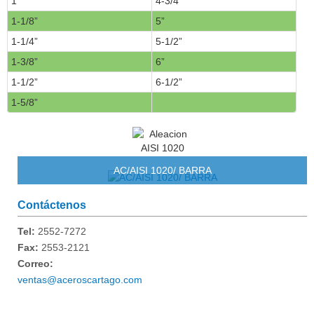
1”
4-3/4”
1-1/8”
5”
1-1/4”
5-1/2”
1-3/8”
6”
1-1/2”
6-1/2”
1-5/8”
AC/AISI 1020/ BARRA
Contáctenos
Tel:
2552-7272
Fax:
2553-2121
Correo:
ventas@aceroscartago.com