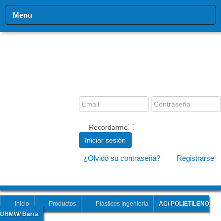
Menu
Recordarme
Iniciar sesión
¿Olvidó su contraseña?
Registrarse
Inicio
Productos
Plásticos Ingeniería
AC/ POLIETILENO
UHMW/ Barra