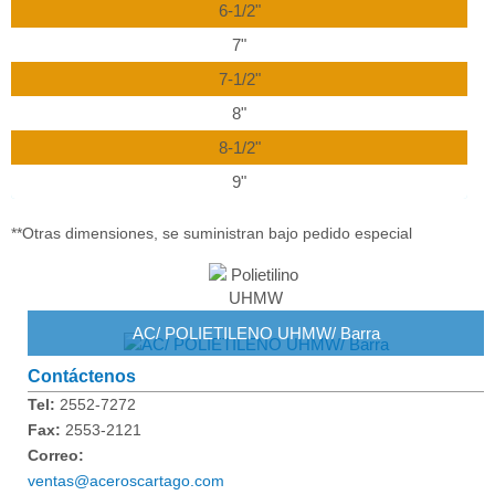
6-1/2"
7"
7-1/2"
8"
8-1/2"
9"
**Otras dimensiones, se suministran bajo pedido especial
AC/ POLIETILENO UHMW/ Barra
Contáctenos
Tel:
2552-7272
Fax:
2553-2121
Correo:
ventas@aceroscartago.com