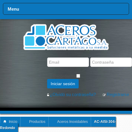
Menu
Recordarme
Iniciar sesión
¿Olvidó su contraseña?
Registrarse
Inicio
Productos
Aceros Inoxidables
AC-AISI-304-
Redondo